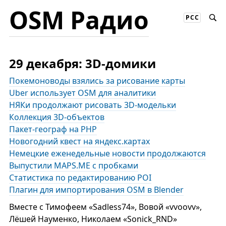
OSM Радио
РСС
29 декабря: 3D-домики
Покемоноводы взялись за рисование карты
Uber использует OSM для аналитики
НЯКи продолжают рисовать 3D-модельки
Коллекция 3D-объектов
Пакет-географ на PHP
Новогодний квест на яндекс.картах
Немецкие еженедельные новости продолжаются
Выпустили MAPS.ME с пробками
Статистика по редактированию POI
Плагин для импортирования OSM в Blender
Вместе с Тимофеем «Sadless74», Вовой «vvoovv»,
Лёшей Науменко, Николаем «Sonick_RND»